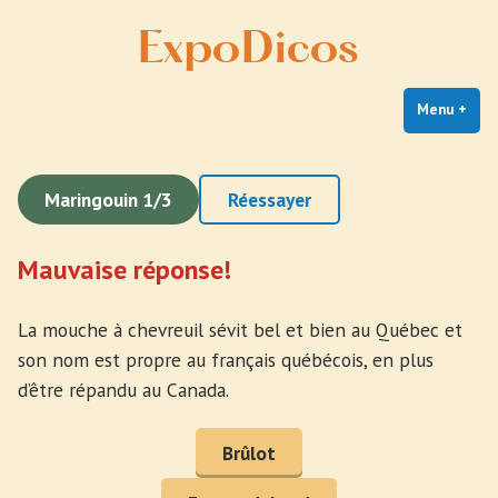
Expodicos
Skip
Expodicos
to
content
Menu
+
exp
coll
Maringouin 1/3
Réessayer
Mauvaise réponse!
La mouche à chevreuil sévit bel et bien au Québec et
son nom est propre au français québécois, en plus
d’être répandu au Canada.
Brûlot