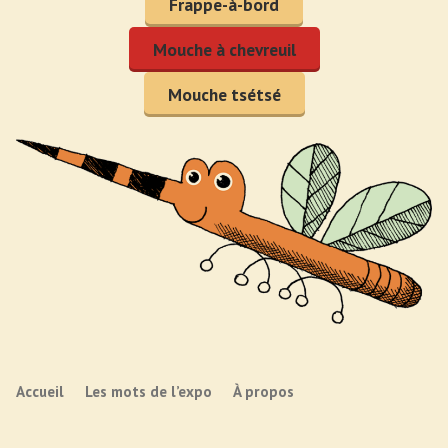
Frappe-à-bord
Mouche à chevreuil
Mouche tsétsé
Accueil
Les mots de l’expo
À propos