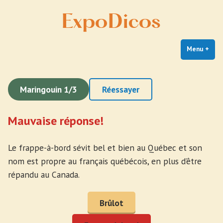
Expodicos
Skip
Expodicos
to
content
Menu
+
exp
coll
Maringouin 1/3
Réessayer
Mauvaise réponse!
Le frappe-à-bord sévit bel et bien au Québec et son
nom est propre au français québécois, en plus d’être
répandu au Canada.
Brûlot