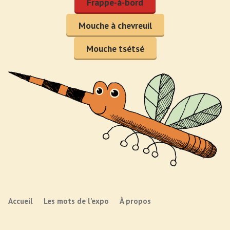
Frappe-à-bord
Mouche à chevreuil
Mouche tsétsé
Accueil
Les mots de l’expo
À propos