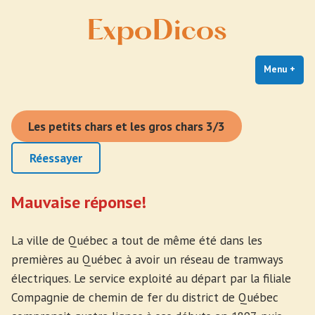
Expodicos
Skip
Expodicos
to
content
Menu
+
exp
coll
Les petits chars et les gros chars
3/3
Réessayer
Mauvaise réponse!
La ville de Québec a tout de même été dans les
premières au Québec à avoir un réseau de tramways
électriques. Le service exploité au départ par la filiale
Compagnie de chemin de fer du district de Québec