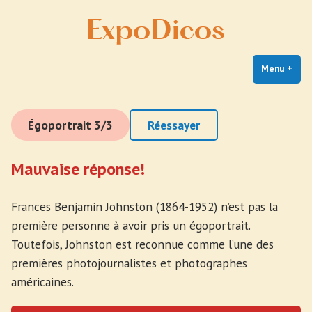
Expodicos
Skip
Expodicos
to
content
Menu
+
exp
coll
Égoportrait 3/3
Réessayer
Mauvaise réponse!
Frances Benjamin Johnston (1864-1952) n’est pas la
première personne à avoir pris un égoportrait.
Toutefois, Johnston est reconnue comme l’une des
premières photojournalistes et photographes
américaines.